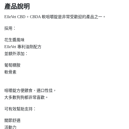
產品說明
ElleVet CBD + CBDA 軟咀嚼錠是非常受歡迎的產品之一。
採用：
花生醬風味
ElleVet 專利油劑配方
並額外添加：
葡萄糖胺
軟骨素
咀嚼錠方便餵食、適口性佳，
大多數狗狗都非常喜歡。
可有效幫助支持：
關節舒適
活動力