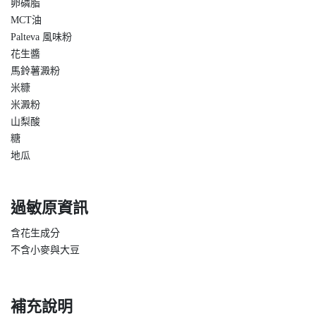
卵磷脂
MCT油
Palteva 風味粉
花生醬
馬鈴薯澱粉
米糠
米澱粉
山梨酸
糖
地瓜
過敏原資訊
含花生成分
不含小麥與大豆
補充說明