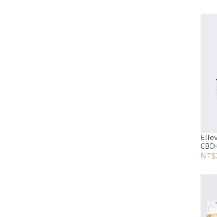
Ell
CBD
NT$2